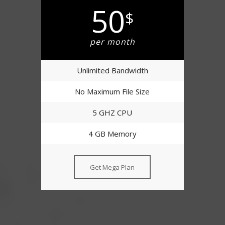
50
$
per month
Unlimited Bandwidth
No Maximum File Size
5 GHZ CPU
4 GB Memory
Get Mega Plan