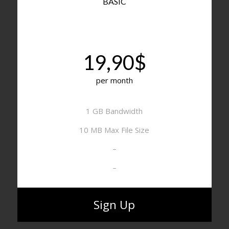
BASIC
19,90$
per month
1 GB Bandwidth
10 MB Max File Size
–
–
Sign Up