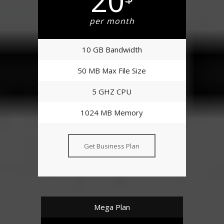
20
per month
10 GB Bandwidth
50 MB Max File Size
5 GHZ CPU
1024 MB Memory
Get Business Plan
Mega Plan