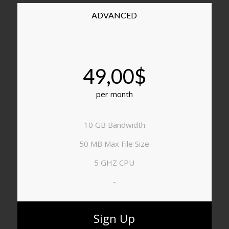
ADVANCED
49,00$
per month
10 GB Bandwidth
50 MB Max File Size
5 GHZ CPU
–
Sign Up