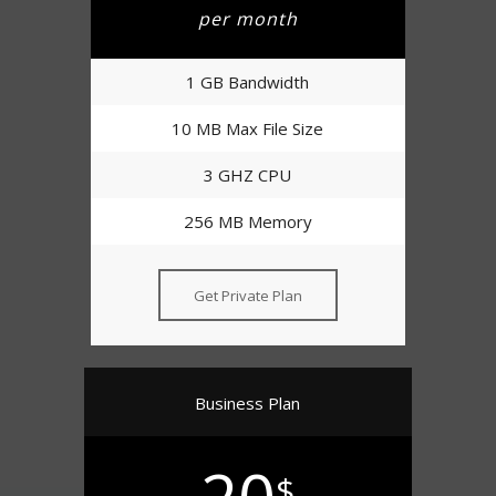
per month
1 GB Bandwidth
10 MB Max File Size
3 GHZ CPU
256 MB Memory
Get Private Plan
Business Plan
$