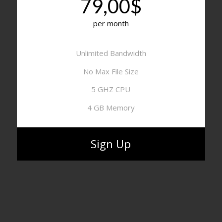
79,00$
per month
Unlimited Bandwidth
No Max File Size
5 GHZ CPU
4 GB Memory
Sign Up