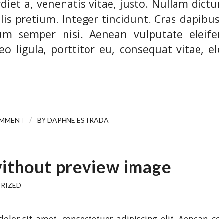
diet a, venenatis vitae, justo. Nullam dictu
lis pretium. Integer tincidunt. Cras dapibu
m semper nisi. Aenean vulputate eleifen
o ligula, porttitor eu, consequat vitae, el
/
OMMENT
BY
DAPHNE ESTRADA
without preview image
RIZED
olor sit amet, consectetuer adipiscing elit. Aenean 