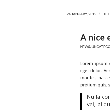
/
24 JANUARY, 2015
0 C
A nice 
NEWS
,
UNCATEGO
Lorem ipsum d
eget dolor. A
montes, nascet
pretium quis, 
Nulla co
vel, aliq