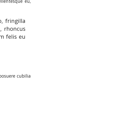
ellentesque eu,
 fringilla
o, rhoncus
m felis eu
posuere cubilia