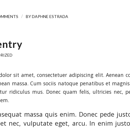
/
OMMENTS
BY
DAPHNE ESTRADA
entry
RIZED
olor sit amet, consectetuer adipiscing elit. Aenean 
enean massa. Cum sociis natoque penatibus et magnis 
ur ridiculus mus. Donec quam felis, ultricies nec, p
sem.
nsequat massa quis enim. Donec pede justo,
uet nec, vulputate eget, arcu. In enim just