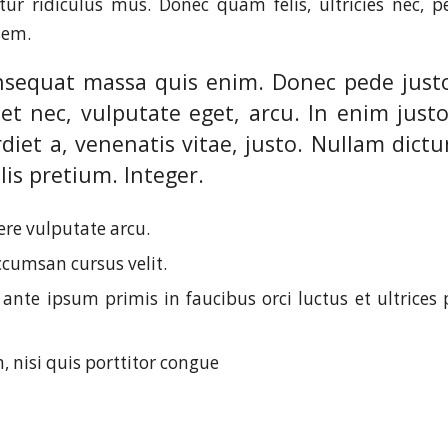
ur ridiculus mus. Donec quam felis, ultricies nec, p
sem.
nsequat massa quis enim. Donec pede justo,
uet nec, vulputate eget, arcu. In enim just
diet a, venenatis vitae, justo. Nullam dictu
is pretium. Integer.
re vulputate arcu.
ccumsan cursus velit.
ante ipsum primis in faucibus orci luctus et ultrices 
, nisi quis porttitor congue