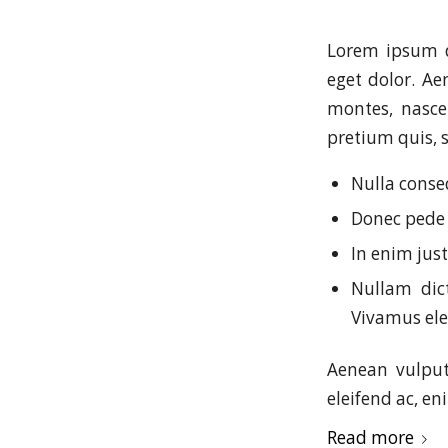
Lorem ipsum d
eget dolor. A
montes, nascet
pretium quis, 
Nulla conse
Donec pede j
In enim just
Nullam dict
Vivamus el
Aenean vulputa
eleifend ac, en
Read more