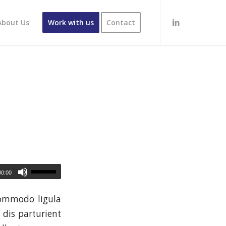
About Us
Work with us
Contact
00:00
commodo ligula
dis parturient