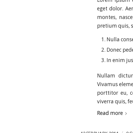
eget dolor. A
montes, nascet
pretium quis, 
Nulla cons
Donec pede 
In enim jus
Nullam dictum
Vivamus elemen
porttitor eu, 
viverra quis, fe
Read more
/