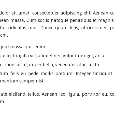
olor sit amet, consectetuer adipiscing elit. Aenean 
enean massa. Cum sociis natoque penatibus et magnis 
ur ridiculus mus. Donec quam felis, ultricies nec, p
sem.
quat massa quis enim.
usto, fringilla vel, aliquet nec, vulputate eget, arcu.
o, rhoncus ut, imperdiet a, venenatis vitae, justo.
um felis eu pede mollis pretium. Integer tincidunt.
ementum semper nisi.
te eleifend tellus. Aenean leo ligula, porttitor eu, c
im.