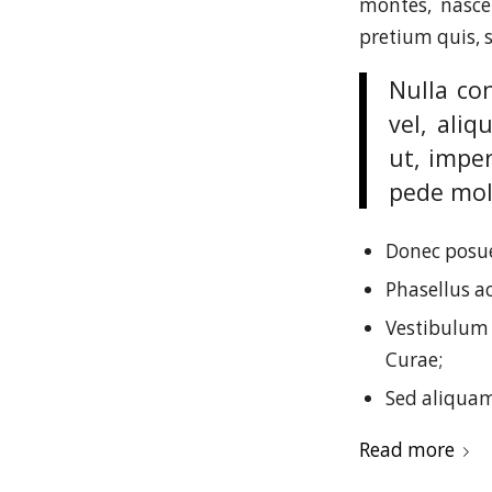
montes, nascet
pretium quis, 
Nulla co
vel, aliq
ut, imper
pede moll
Donec posue
Phasellus a
Vestibulum 
Curae;
Sed aliquam
Read more