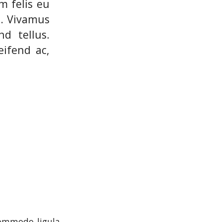
m felis eu
s. Vivamus
d tellus.
eifend ac,
commodo ligula