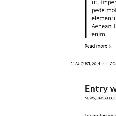
ut, imper
pede mol
elementu
Aenean le
enim.
Read more
/
24 AUGUST, 2014
1 C
Entry 
NEWS
,
UNCATEGO
Lorem ipsum d